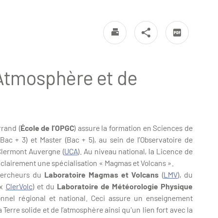
l’Atmosphère et de
rrand (
École de l’OPGC
) assure la formation en Sciences de
Bac + 3) et Master (Bac + 5), au sein de l’Observatoire de
 Clermont Auvergne (
UCA
). Au niveau national, la Licence de
er clairement une spécialisation « Magmas et Volcans ».
chercheurs du
Laboratoire Magmas et Volcans
(
LMV
), du
Ex
ClerVolc
) et du
Laboratoire de Météorologie Physique
ionnel régional et national. Ceci assure un enseignement
 Terre solide et de l’atmosphère ainsi qu'un lien fort avec la