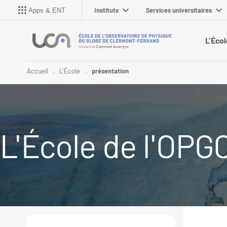
Instituts
Services universitaires
Apps & ENT
L'Écol
Accueil
L'École
présentation
L'École de l'OPG